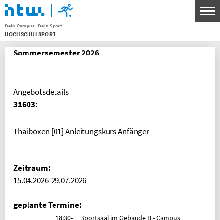
Dein Campus. Dein Sport.
HOCHSCHULSPORT
Menu
Sommersemester 2026
THEMEN
SPORTANGEBOT
UNSERE SPORTSTÄTTEN
Angebotsdetails
31603:
SERVICE FÜR KURSLEITENDE
WETTKAMPF- UND SPITZENSPORT
Thaiboxen [01] Anleitungskurs Anfänger
KONTAKT
Zeitraum:
BANKVERBINDUNG
15.04.2026-29.07.2026
HTW Berlin Hochschulsport
IBAN: DE30 1005 0000 0191 3783 80
geplante Termine:
BIC: BELADEBEXXX
18:30-
Sportsaal im Gebäude B - Campus