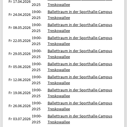
Fr
17.04.2026
Geldinstitut: Berliner Sparkasse
20:25
Treskowallee
PARTNER
19:00-
Ballettraum in der Sporthalle-Campus
Fr
24.04.2026
20:25
Treskowallee
OLYMPIASTÜTZPUNKT BERLIN
19:00-
Ballettraum in der Sporthalle-Campus
Fr
08.05.2026
ALLGEMEINER DEUTSCHER
20:25
Treskowallee
HOCHSCHULSPORTVERBAND
19:00-
Ballettraum in der Sporthalle-Campus
Fr
22.05.2026
20:25
Treskowallee
INFORMATION IN ENGLISCH
19:00-
Ballettraum in der Sporthalle-Campus
Fr
29.05.2026
REFUND REQUEST FORM [XLSX]
20:25
Treskowallee
19:00-
Ballettraum in der Sporthalle-Campus
OVERVIEW OF FEES
Fr
05.06.2026
20:25
Treskowallee
FAQ (FREQUENTLY ASKED QUESTIONS)
19:00-
Ballettraum in der Sporthalle-Campus
Fr
12.06.2026
20:25
Treskowallee
BELIEBTE SEITEN
19:00-
Ballettraum in der Sporthalle-Campus
Fr
19.06.2026
SPORTKURSE NACH ALPHABET
20:25
Treskowallee
19:00-
Ballettraum in der Sporthalle-Campus
SPORTKURSE NACH KATEGORIEN
Fr
26.06.2026
20:25
Treskowallee
FRAGEN & ANTWORTEN
19:00-
Ballettraum in der Sporthalle-Campus
Fr
03.07.2026
20:25
Treskowallee