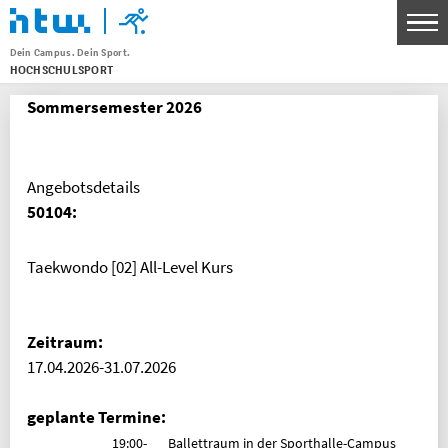
Dein Campus. Dein Sport.
HOCHSCHULSPORT
Menu
Sommersemester 2026
THEMEN
SPORTANGEBOT
UNSERE SPORTSTÄTTEN
Angebotsdetails
50104:
SERVICE FÜR KURSLEITENDE
WETTKAMPF- UND SPITZENSPORT
Taekwondo [02] All-Level Kurs
KONTAKT
Zeitraum:
BANKVERBINDUNG
17.04.2026-31.07.2026
HTW Berlin Hochschulsport
IBAN: DE30 1005 0000 0191 3783 80
geplante Termine:
BIC: BELADEBEXXX
19:00-
Ballettraum in der Sporthalle-Campus