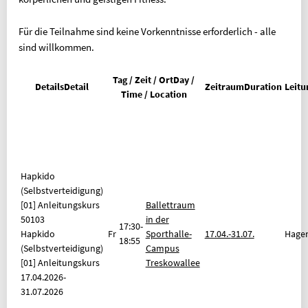
Geldinstitut: Berliner Sparkasse
PARTNER
Für die Teilnahme sind keine Vorkenntnisse erforderlich - alle
sind willkommen.
OLYMPIASTÜTZPUNKT BERLIN
ALLGEMEINER DEUTSCHER
Tag / Zeit / Ort
Day /
Details
Detail
Zeitraum
Duration
Leitu
HOCHSCHULSPORTVERBAND
Time / Location
INFORMATION IN ENGLISCH
REFUND REQUEST FORM [XLSX]
OVERVIEW OF FEES
Hapkido
FAQ (FREQUENTLY ASKED QUESTIONS)
(Selbstverteidigung)
BELIEBTE SEITEN
[01] Anleitungskurs
Ballettraum
50103
in der
17:30-
SPORTKURSE NACH ALPHABET
Hapkido
Fr
Sporthalle-
17.04.-
31.07.
Hage
18:55
(Selbstverteidigung)
Campus
SPORTKURSE NACH KATEGORIEN
[01] Anleitungskurs
Treskowallee
FRAGEN & ANTWORTEN
17.04.2026-
31.07.2026