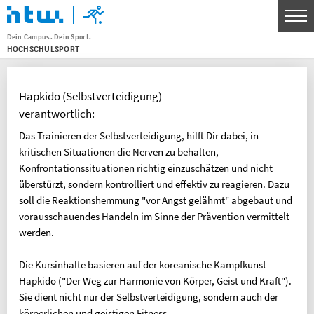
Dein Campus. Dein Sport.
HOCHSCHULSPORT
Menu
THEMEN
Hapkido (Selbstverteidigung)
SPORTANGEBOT
verantwortlich:
UNSERE SPORTSTÄTTEN
Das Trainieren der Selbstverteidigung, hilft Dir dabei, in
kritischen Situationen die Nerven zu behalten,
SERVICE FÜR KURSLEITENDE
Konfrontationssituationen richtig einzuschätzen und nicht
WETTKAMPF- UND SPITZENSPORT
überstürzt, sondern kontrolliert und effektiv zu reagieren. Dazu
soll die Reaktionshemmung "vor Angst gelähmt" abgebaut und
KONTAKT
vorausschauendes Handeln im Sinne der Prävention vermittelt
werden.
BANKVERBINDUNG
Die Kursinhalte basieren auf der koreanische Kampfkunst
HTW Berlin Hochschulsport
Hapkido ("Der Weg zur Harmonie von Körper, Geist und Kraft").
IBAN: DE30 1005 0000 0191 3783 80
Sie dient nicht nur der Selbstverteidigung, sondern auch der
BIC: BELADEBEXXX
körperlichen und geistigen Fitness.