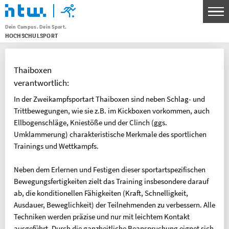
Dein Campus. Dein Sport.
HOCHSCHULSPORT
Menu
THEMEN
Thaiboxen
SPORTANGEBOT
verantwortlich:
UNSERE SPORTSTÄTTEN
In der Zweikampfsportart Thaiboxen sind neben Schlag- und
Trittbewegungen, wie sie z.B. im Kickboxen vorkommen, auch
SERVICE FÜR KURSLEITENDE
Ellbogenschläge, Kniestöße und der Clinch (ggs.
WETTKAMPF- UND SPITZENSPORT
Umklammerung) charakteristische Merkmale des sportlichen
Trainings und Wettkampfs.
KONTAKT
Neben dem Erlernen und Festigen dieser sportartspezifischen
BANKVERBINDUNG
Bewegungsfertigkeiten zielt das Training insbesondere darauf
ab, die konditionellen Fähigkeiten (Kraft, Schnelligkeit,
HTW Berlin Hochschulsport
Ausdauer, Beweglichkeit) der Teilnehmenden zu verbessern. Alle
IBAN: DE30 1005 0000 0191 3783 80
Techniken werden präzise und nur mit leichtem Kontakt
BIC: BELADEBEXXX
ausgeführt. Durch die ganzheitliche Beanspruchung eignet sich