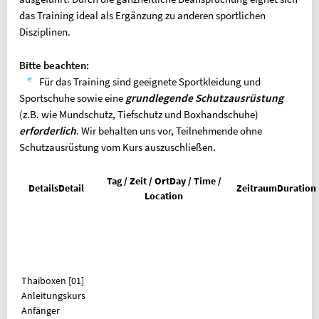
Geldinstitut: Berliner Sparkasse
das Training ideal als Ergänzung zu anderen sportlichen
PARTNER
Disziplinen.
OLYMPIASTÜTZPUNKT BERLIN
Bitte beachten:
ALLGEMEINER DEUTSCHER
Für das Training sind geeignete Sportkleidung und
HOCHSCHULSPORTVERBAND
Sportschuhe sowie eine
grundlegende Schutzausrüstung
INFORMATION IN ENGLISCH
(z.B. wie Mundschutz, Tiefschutz und Boxhandschuhe)
erforderlich
. Wir behalten uns vor, Teilnehmende ohne
REFUND REQUEST FORM [XLSX]
Schutzausrüstung vom Kurs auszuschließen.
OVERVIEW OF FEES
Tag / Zeit / Ort
Day / Time /
FAQ (FREQUENTLY ASKED QUESTIONS)
Details
Detail
Zeitraum
Duration
Location
BELIEBTE SEITEN
SPORTKURSE NACH ALPHABET
SPORTKURSE NACH KATEGORIEN
Thaiboxen
[01]
FRAGEN & ANTWORTEN
Anleitungskurs
Anfänger