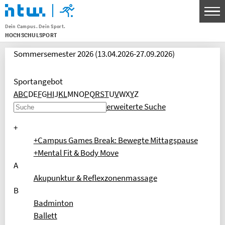
Dein Campus. Dein Sport.
HOCHSCHULSPORT
Menu
Sommersemester 2026 (13.04.2026-27.09.2026)
THEMEN
SPORTANGEBOT
Sportangebot
UNSERE SPORTSTÄTTEN
A
B
C
D
E
F
G
H
I
J
K
L
M
N
O
P
Q
R
S
T
U
V
W
X
Y
Z
erweiterte Suche
SERVICE FÜR KURSLEITENDE
+
WETTKAMPF- UND SPITZENSPORT
+Campus Games Break: Bewegte Mittagspause
KONTAKT
+Mental Fit & Body Move
A
BANKVERBINDUNG
Akupunktur & Reflexzonenmassage
B
HTW Berlin Hochschulsport
Badminton
IBAN: DE30 1005 0000 0191 3783 80
Ballett
BIC: BELADEBEXXX