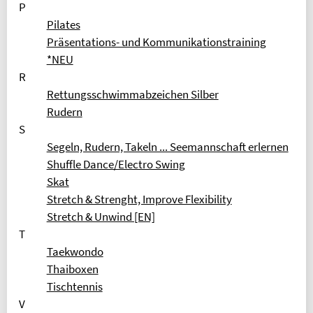
P
Pilates
Präsentations- und Kommunikationstraining
*NEU
R
Rettungsschwimmabzeichen Silber
Rudern
S
Segeln, Rudern, Takeln ... Seemannschaft erlernen
Shuffle Dance/Electro Swing
Skat
Stretch & Strenght, Improve Flexibility
Stretch & Unwind [EN]
T
Taekwondo
Thaiboxen
Tischtennis
V