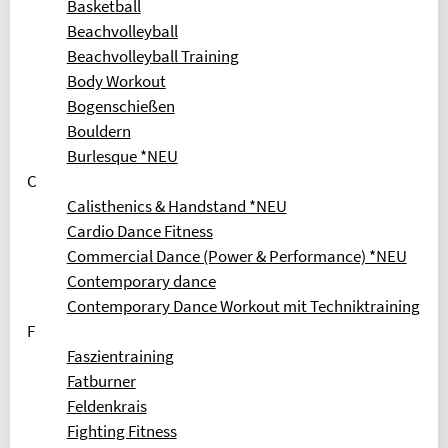
Basketball
Geldinstitut: Berliner Sparkasse
Beachvolleyball
PARTNER
Beachvolleyball Training
OLYMPIASTÜTZPUNKT BERLIN
Body Workout
Bogenschießen
ALLGEMEINER DEUTSCHER
HOCHSCHULSPORTVERBAND
Bouldern
Burlesque *NEU
INFORMATION IN ENGLISCH
C
REFUND REQUEST FORM [XLSX]
Calisthenics & Handstand *NEU
OVERVIEW OF FEES
Cardio Dance Fitness
Commercial Dance (Power & Performance) *NEU
FAQ (FREQUENTLY ASKED QUESTIONS)
Contemporary dance
BELIEBTE SEITEN
Contemporary Dance Workout mit Techniktraining
F
SPORTKURSE NACH ALPHABET
Faszientraining
SPORTKURSE NACH KATEGORIEN
Fatburner
FRAGEN & ANTWORTEN
Feldenkrais
Fighting Fitness