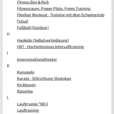
Fitness Box & Kick
Fitnessraum. Power Plate. Freies Training.
Flexibar Workout - Training mit dem Schwingstab
Futsal
Fußball (Outdoor)
H
Hapkido (Selbstverteidigung)
HIIT - Hochintensives Intervalltraining
I
Improvisationstheater
K
Kanupolo
Karate - Stilrichtung Shotokan
Kickboxen
Kizomba
L
Laufgruppe *NEU
Lauftraining