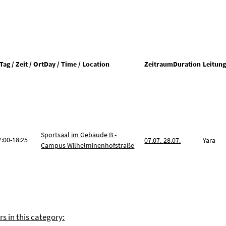
Tag / Zeit / Ort
Day / Time / Location
Zeitraum
Duration
Leitun
Sportsaal im Gebäude B -
7:00-18:25
07.07.-
28.07.
Yara
Campus Wilhelminenhofstraße
rs in this category: