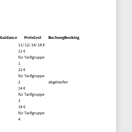
g
Guidance
Preis
Cost
Buchung
Booking
11/ 12/ 14/ 18 €
11 €
für Tarifgruppe
1
12 €
für Tarifgruppe
2
abgelaufen
14 €
für Tarifgruppe
3
18 €
für Tarifgruppe
4