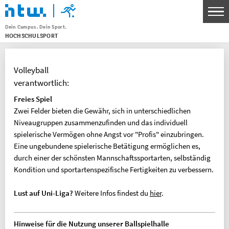
Dein Campus. Dein Sport.
HOCHSCHULSPORT
Menu
THEMEN
Volleyball
SPORTANGEBOT
verantwortlich:
UNSERE SPORTSTÄTTEN
Freies Spiel
Zwei Felder bieten die Gewähr, sich in unterschiedlichen
SERVICE FÜR KURSLEITENDE
Niveaugruppen zusammenzufinden und das individuell
WETTKAMPF- UND SPITZENSPORT
spielerische Vermögen ohne Angst vor "Profis" einzubringen.
Eine ungebundene spielerische Betätigung ermöglichen es,
KONTAKT
durch einer der schönsten Mannschaftssportarten, selbständig
Kondition und sportartenspezifische Fertigkeiten zu verbessern.
BANKVERBINDUNG
Lust auf Uni-Liga?
Weitere Infos findest du
hier
.
HTW Berlin Hochschulsport
IBAN: DE30 1005 0000 0191 3783 80
BIC: BELADEBEXXX
Hinweise für die Nutzung unserer Ballspielhalle