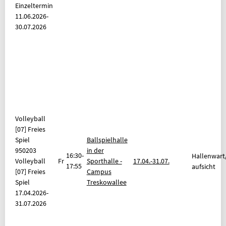
Einzeltermin
11.06.2026-
30.07.2026
Volleyball
[07] Freies
Spiel
Ballspielhalle
950203
in der
16:30-
Hallenwart
Volleyball
Fr
Sporthalle -
17.04.-
31.07.
17:55
aufsicht
[07] Freies
Campus
Spiel
Treskowallee
17.04.2026-
31.07.2026