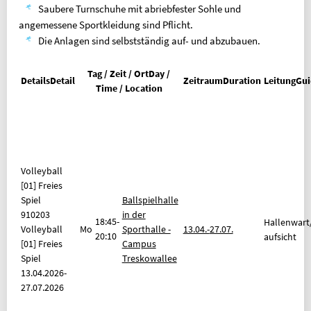
Geldinstitut: Berliner Sparkasse
Saubere Turnschuhe mit abriebfester Sohle und
PARTNER
angemessene Sportkleidung sind Pflicht.
Die Anlagen sind selbstständig auf- und abzubauen.
OLYMPIASTÜTZPUNKT BERLIN
ALLGEMEINER DEUTSCHER
Tag / Zeit / Ort
Day /
Details
Detail
Zeitraum
Duration
Leitung
Gui
HOCHSCHULSPORTVERBAND
Time / Location
INFORMATION IN ENGLISCH
REFUND REQUEST FORM [XLSX]
OVERVIEW OF FEES
Volleyball
FAQ (FREQUENTLY ASKED QUESTIONS)
[01] Freies
Spiel
Ballspielhalle
BELIEBTE SEITEN
910203
in der
18:45-
Hallenwart
Volleyball
Mo
Sporthalle -
13.04.-
27.07.
SPORTKURSE NACH ALPHABET
20:10
aufsicht
[01] Freies
Campus
SPORTKURSE NACH KATEGORIEN
Spiel
Treskowallee
13.04.2026-
FRAGEN & ANTWORTEN
27.07.2026