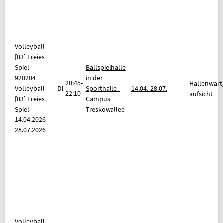
Volleyball
[03] Freies
Spiel
Ballspielhalle
920204
in der
20:45-
Hallenwart
Volleyball
Di
Sporthalle -
14.04.-
28.07.
22:10
aufsicht
[03] Freies
Campus
Spiel
Treskowallee
14.04.2026-
28.07.2026
Volleyball