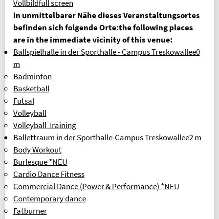
Vollbild
full screen
Geldinstitut: Berliner Sparkasse
in unmittelbarer Nähe dieses Veranstaltungsortes
PARTNER
befinden sich folgende Orte:
the following places
OLYMPIASTÜTZPUNKT BERLIN
are in the immediate vicinity of this venue:
Ballspielhalle in der Sporthalle - Campus Treskowallee
0
ALLGEMEINER DEUTSCHER
HOCHSCHULSPORTVERBAND
m
Badminton
INFORMATION IN ENGLISCH
Basketball
REFUND REQUEST FORM [XLSX]
Futsal
OVERVIEW OF FEES
Volleyball
Volleyball Training
FAQ (FREQUENTLY ASKED QUESTIONS)
Ballettraum in der Sporthalle-Campus Treskowallee
2 m
BELIEBTE SEITEN
Body Workout
Burlesque *NEU
SPORTKURSE NACH ALPHABET
Cardio Dance Fitness
SPORTKURSE NACH KATEGORIEN
Commercial Dance (Power & Performance) *NEU
FRAGEN & ANTWORTEN
Contemporary dance
Fatburner