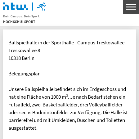
Dein Campus. Dein Sport.
HOCHSCHULSPORT
Menu
THEMEN
Ballspielhalle in der Sporthalle - Campus Treskowallee
SPORTANGEBOT
Treskowallee 8
UNSERE SPORTSTÄTTEN
10318 Berlin
SERVICE FÜR KURSLEITENDE
Belegungsplan
WETTKAMPF- UND SPITZENSPORT
Unsere Ballspielhalle befindet sich im Erdgeschoss und
KONTAKT
hat eine Fläche von 1000 m². Je nach Bedarf stehen ein
Futsalfeld, zwei Basketballfelder, drei Volleyballfelder
BANKVERBINDUNG
oder sechs Badmintonfelder zur Verfügung. Die Halle ist
HTW Berlin Hochschulsport
barrierefrei und mit Umkleiden, Duschen und Toiletten
IBAN: DE30 1005 0000 0191 3783 80
ausgestattet.
BIC: BELADEBEXXX