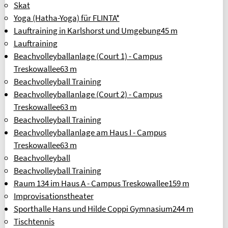
Skat
Yoga (Hatha-Yoga) für FLINTA*
Lauftraining in Karlshorst und Umgebung
45 m
Lauftraining
Beachvolleyballanlage (Court 1) - Campus
Treskowallee
63 m
Beachvolleyball Training
Beachvolleyballanlage (Court 2) - Campus
Treskowallee
63 m
Beachvolleyball Training
Beachvolleyballanlage am Haus I - Campus
Treskowallee
63 m
Beachvolleyball
Beachvolleyball Training
Raum 134 im Haus A - Campus Treskowallee
159 m
Improvisationstheater
Sporthalle Hans und Hilde Coppi Gymnasium
244 m
Tischtennis