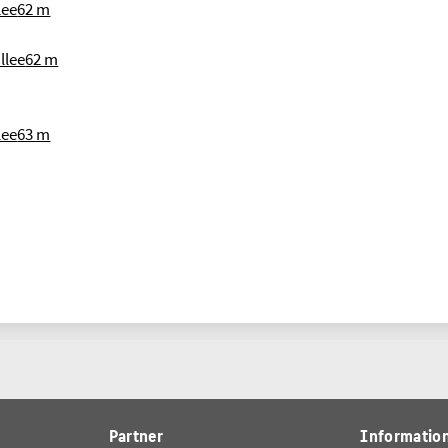
lee
62 m
llee
62 m
lee
63 m
Partner
Information