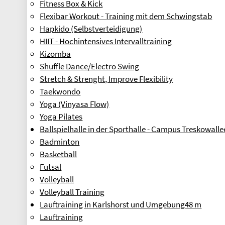
Fitness Box & Kick
Flexibar Workout - Training mit dem Schwingstab
Hapkido (Selbstverteidigung)
HIIT - Hochintensives Intervalltraining
Kizomba
Shuffle Dance/Electro Swing
Stretch & Strenght, Improve Flexibility
Taekwondo
Yoga (Vinyasa Flow)
Yoga Pilates
Ballspielhalle in der Sporthalle - Campus Treskowalle
Badminton
Basketball
Futsal
Volleyball
Volleyball Training
Lauftraining in Karlshorst und Umgebung
48 m
Lauftraining