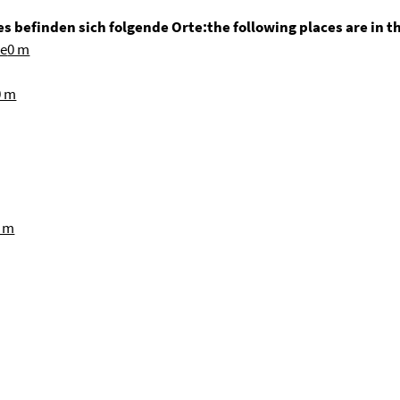
s befinden sich folgende Orte:
the following places are in t
le
0 m
0 m
 m