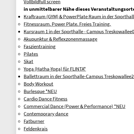
Vollbild
full screen
in unmittelbarer Nähe dieses Veranstaltungsorte
Kraftraum (GYM) & PowerPlate Raum in der Sporthal
Fitnessraum. Power Plate. Freies Training.
Kursraum 1 in der Sporthalle - Campus Treskowallee
Akupunktur & Reflexzonenmassage
Faszientraining
Pilates
Skat
Yoga (Hatha-Yoga) für FLINTA*
Ballettraum in der Sporthalle-Campus Treskowallee
2
Body Workout
Burlesque *NEU
Cardio Dance Fitness
Commercial Dance (Power & Performance) *NEU
Contemporary dance
Fatburner
Feldenkrais