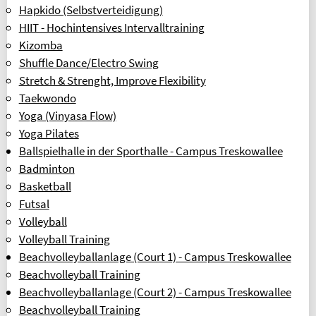
Geldinstitut: Berliner Sparkasse
Hapkido (Selbstverteidigung)
PARTNER
HIIT - Hochintensives Intervalltraining
Kizomba
OLYMPIASTÜTZPUNKT BERLIN
Shuffle Dance/Electro Swing
ALLGEMEINER DEUTSCHER
Stretch & Strenght, Improve Flexibility
HOCHSCHULSPORTVERBAND
Taekwondo
INFORMATION IN ENGLISCH
Yoga (Vinyasa Flow)
Yoga Pilates
REFUND REQUEST FORM [XLSX]
Ballspielhalle in der Sporthalle - Campus Treskowallee
OVERVIEW OF FEES
Badminton
Basketball
FAQ (FREQUENTLY ASKED QUESTIONS)
Futsal
BELIEBTE SEITEN
Volleyball
SPORTKURSE NACH ALPHABET
Volleyball Training
Beachvolleyballanlage (Court 1) - Campus Treskowallee
SPORTKURSE NACH KATEGORIEN
Beachvolleyball Training
FRAGEN & ANTWORTEN
Beachvolleyballanlage (Court 2) - Campus Treskowallee
Beachvolleyball Training