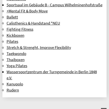
Sportsaal im Gebäude B - Campus Wilhelminenhofstraße
+Mental Fit & Body Move
Ballett
Calisthenics & Handstand *NEU
Fighting Fitness
Kickboxen
Pilates
Stretch & Strenght, Improve Flexibility
Taekwondo
Thaiboxen
Yoga Pilates
Wassersportzentrum der Turngemeinde in Berlin 1848
e.V.
Kanupolo
Rudern