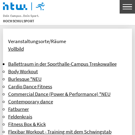
Dein Campus. Dein Sport.
HOCHSCHULSPORT
Menu
THEMEN
Veranstaltungsorte/Räume
SPORTANGEBOT
Vollbild
UNSERE SPORTSTÄTTEN
Ballettraum in der Sporthalle-Campus Treskowallee
SERVICE FÜR KURSLEITENDE
Body Workout
WETTKAMPF- UND SPITZENSPORT
Burlesque *NEU
Cardio Dance Fitness
KONTAKT
Commercial Dance (Power & Performance) *NEU
Contemporary dance
BANKVERBINDUNG
Fatburner
HTW Berlin Hochschulsport
Feldenkrais
IBAN: DE30 1005 0000 0191 3783 80
Fitness Box & Kick
BIC: BELADEBEXXX
Flexibar Workout - Training mit dem Schwingstab