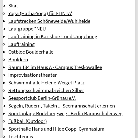
Skat
Yoga (Hatha-Yoga) für FLINTA*
Laufstrecken Schöneweide/Wuhlheide
Laufgruppe *NEU
Lauftraining in Karlshorst und Umgebung
Lauftraining
Ostbloc Boulderhalle
Bouldern
Raum 134 im Haus A - Campus Treskowallee
Improvisationstheater
Schwimmhalle Helene-Weigel-Platz
Rettungsschwimmabzeichen Silber
Seesportclub Berlin-Grünau e.V.
Segeln, Rudern, Takeln ... Seemannschaft erlernen
Sportanlage Rodelbergweg - Berlin Baumschulenweg
Fußball (Outdoor)
Sporthalle Hans und Hilde Coppi Gymnasium
Tischtennis