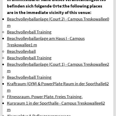
Geldinstitut: Berliner Sparkasse
befinden sich folgende Orte:
the following places
PARTNER
are in the immediate vicinity of this venue:
OLYMPIASTÜTZPUNKT BERLIN
Beachvolleyballanlage (Court 2) - Campus Treskowallee
0
m
ALLGEMEINER DEUTSCHER
Beachvolleyball Training
HOCHSCHULSPORTVERBAND
Beachvolleyballanlage am Haus I - Campus
INFORMATION IN ENGLISCH
Treskowallee
1 m
REFUND REQUEST FORM [XLSX]
Beachvolleyball
Beachvolleyball Training
OVERVIEW OF FEES
Beachvolleyballanlage (Court 1) - Campus Treskowallee
2
FAQ (FREQUENTLY ASKED QUESTIONS)
m
Beachvolleyball Training
BELIEBTE SEITEN
Kraftraum (GYM) & PowerPlate Raum in der Sporthalle
62
SPORTKURSE NACH ALPHABET
m
SPORTKURSE NACH KATEGORIEN
Fitnessraum. Power Plate. Freies Training.
Kursraum 1 in der Sporthalle - Campus Treskowallee
62
FRAGEN & ANTWORTEN
m
Akupunktur & Reflexzonenmassage