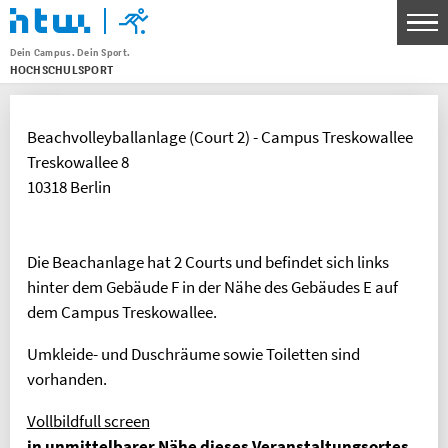
Dein Campus. Dein Sport.
HOCHSCHULSPORT
Menu
THEMEN
Beachvolleyballanlage (Court 2) - Campus Treskowallee
SPORTANGEBOT
Treskowallee 8
UNSERE SPORTSTÄTTEN
10318 Berlin
SERVICE FÜR KURSLEITENDE
WETTKAMPF- UND SPITZENSPORT
Die Beachanlage hat 2 Courts und befindet sich links
hinter dem Gebäude F in der Nähe des Gebäudes E auf
KONTAKT
dem Campus Treskowallee.
BANKVERBINDUNG
Umkleide- und Duschräume sowie Toiletten sind
vorhanden.
HTW Berlin Hochschulsport
IBAN: DE30 1005 0000 0191 3783 80
Vollbild
full screen
BIC: BELADEBEXXX
in unmittelbarer Nähe dieses Veranstaltungsortes