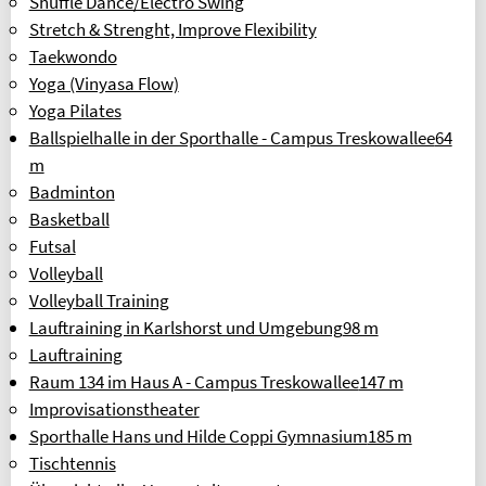
Shuffle Dance/Electro Swing
Stretch & Strenght, Improve Flexibility
Taekwondo
Yoga (Vinyasa Flow)
Yoga Pilates
Ballspielhalle in der Sporthalle - Campus Treskowallee
64
m
Badminton
Basketball
Futsal
Volleyball
Volleyball Training
Lauftraining in Karlshorst und Umgebung
98 m
Lauftraining
Raum 134 im Haus A - Campus Treskowallee
147 m
Improvisationstheater
Sporthalle Hans und Hilde Coppi Gymnasium
185 m
Tischtennis